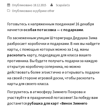
Опубликовано
18.12.2015
Scapular1s
Опубликовано в рубрике
other
Готовьтесь к напряженным поединкам! 16 декабря
начнется
особая потасовка — c подарками
.
По заснеженным улицам Штормграда Дедушка Зима
разбросает коробочки и подарками. В них вы найдете
карты, с помощью которых можно за 1 ед. маны
раскопать
карту, подходящую для класса вашего
противника. Вы будете получать подарки за каждую
открытую коробочку соперника, но можно
действовать более эгоистично и открывать подарки
на своей стороне игровой доски, чтобы раскопать
карты для своего класса.
Погрузитесь в атмосферу Зимнего Покрова и
участвуйте в праздничной потасовке! За победу вам
достанется
рубашка для карт «Венок Зимнего