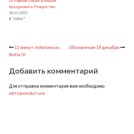
Оставили Steam и пошли
праздновать Рождество
26.12.2015
В "other"
12 минут геймплея из
Обновление 19 декабря
Навигация
Mafia III
по
Добавить комментарий
записям
Для отправки комментария вам необходимо
авторизоваться
.