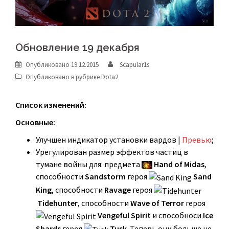
Обновление 19 декабря
Опубликовано
19.12.2015
Scapular1s
Опубликовано в рубрике
Dota2
Список изменений:
Основные:
Улучшен индикатор установки вардов |
Превью
;
Урегулирован размер эффектов частиц в
тумане войны для: предмета
Hand of Midas
,
способности
Sandstorm
героя
Sand
King
, способности
Ravage
героя
Tidehunter
, способности
Wave of Terror
героя
Vengeful Spirit
и способноси
Ice
Shards
героя
Tusk
. Теперь они больше не