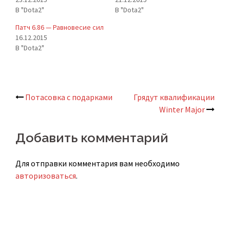
В "Dota2"
В "Dota2"
Патч 6.86 — Равновесие сил
16.12.2015
В "Dota2"
Потасовка с подарками
Грядут квалификации
Навигация
Winter Major
по
Добавить комментарий
записям
Для отправки комментария вам необходимо
авторизоваться
.