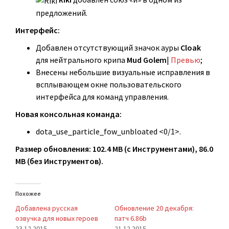
предложений.
Интерфейс:
Добавлен отсутствующий значок ауры
Cloak
для нейтрального крипа
Mud Golem
|
Превью
;
Внесены небольшие визуальные исправления в
всплывающем окне пользовательского
интерфейса для команд управления.
Новая консольная команда:
dota_use_particle_fow_unbloated <0/1>.
Размер обновления: 102.4 MB (с Инструментами), 86.0
MB (без Инструментов).
Похожее
Добавлена русская
Обновление 20 декабря:
озвучка для новых героев
патч 6.86b
23.12.2015
21.12.2015