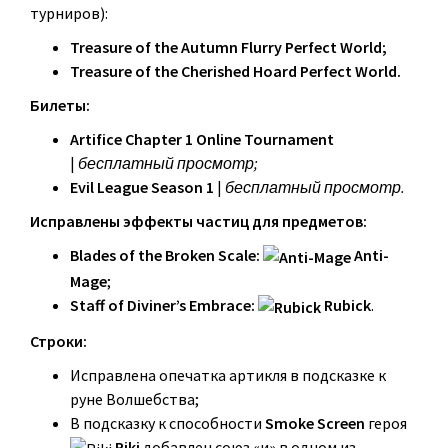
турниров):
Treasure of the Autumn Flurry Perfect World;
Treasure of the Cherished Hoard Perfect World.
Билеты:
Artifice Chapter 1 Online Tournament
|
бесплатный просмотр;
Evil League Season 1
|
бесплатный просмотр.
Исправлены эффекты частиц для предметов:
Blades of the Broken Scale:
Anti-
Mage
;
Staff of Diviner’s Embrace:
Rubick
.
Строки:
Исправлена опечатка артикля в подсказке к
руне Волшебства;
В подсказку к способности
Smoke Screen
героя
Riki
добавлен союз «и» в одном из