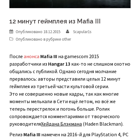
12 минут геймплея из Mafia III
Опубликовано
18.12.2015
Scapular1s
Опубликовано в рубрике
other
После
анонса
Mafia III
на gamescom 2015
разработчики из
Hangar 13
как-то не слишком охотно
общались с публикой. Однако сегодня молчание
прервалось: авторы представили целых 12 минут
геймплея из третьей части культовой серии.
Это не совершенно новые кадры, так как многие
моменты мелькали в Cети ещё летом, но всё же
теперь перестрелок и погонь больше. Ролик
сопровождается комментариями от творческого
руководителя
Хейдана Блэкмана
(Haden Blackman).
Релиз
Mafia III
намечен на 2016-й для PlayStation 4, PC