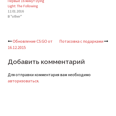
Первые 16 минут Dying
Light: The Following
12.01.2016
В "other"
Обновление CS:GO от
Потасовка с подарками
Навигация
16.12.2015
по
Добавить комментарий
записям
Для отправки комментария вам необходимо
авторизоваться
.