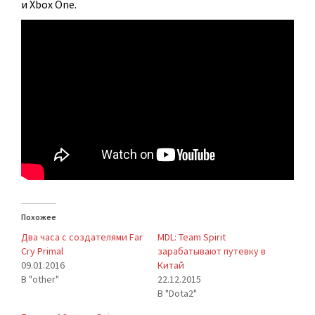
и Xbox One.
Похожее
Два часа с создателями Far
MDL: Team Spirit
Cry Primal
зарабатывают путевку в
09.01.2016
Китай
В "other"
22.12.2015
В "Dota2"