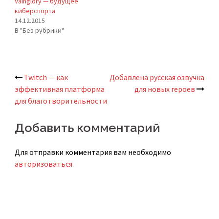
Vainglory — будущее
киберспорта
14.12.2015
В "Без рубрики"
Twitch — как
Добавлена русская озвучка
Навигация
эффективная платформа
для новых героев
для благотворительности
по
записям
Добавить комментарий
Для отправки комментария вам необходимо
авторизоваться
.