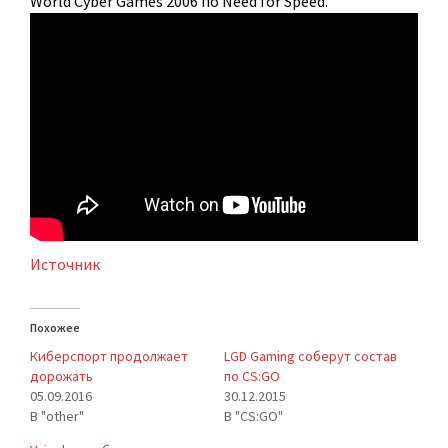
World Cyber Games 2006 по Need for Speed.
Источник
Похожее
Киберспорт продолжает
LGD Gaming соберут состав
дорожать
по CS:GO
05.09.2016
30.12.2015
В "other"
В "CS:GO"