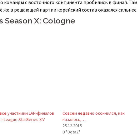
но команды с восточного континента пробились в финал. Там
сё же в решающей партии корейский состав оказался сильнее.
s Season X: Cologne
все участники LAN-финалов
Совсем недавно окончился, как
 i-League StarSeries XIV
казалось,…
25.12.2015
В "Dota2"