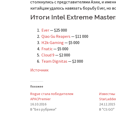
столкнулись с представителями Азии, и имен
китайцам удалось навязать борьбу Ever, но в
Итоги Intel Extreme Master
Ever
— $25 000
Qiao Gu Reapers
— $11 000
H2k-Gaming
— $5 000
Fnatic
— $5 000
Cloud 9
— $2 000
Team Dignitas
— $2 000
Источник
Похожее
Rogue сталa победителем
Известны 
APACPremier
StarLadder
16.10.2016
24.12.2015
В "Без рубрики"
В "CS:GO"