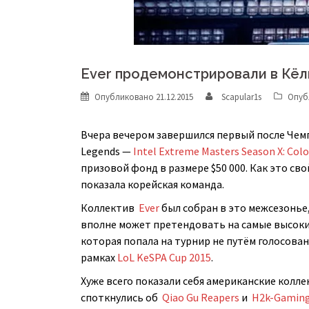
Ever продемонстрировали в Кёл
Опубликовано
21.12.2015
Scapular1s
Опуб
Вчера вечером завершился первый после Чем
Legends —
Intel Extreme Masters Season X: Col
призовой фонд в размере $50 000. Как это с
показала корейская команда.
Коллектив
Ever
был собран в это межсезонье, 
вполне может претендовать на самые высоки
которая попала на турнир не путём голосова
рамках
LoL KeSPA Cup 2015
.
Хуже всего показали себя американские колле
споткнулись об
Qiao Gu Reapers
и
H2k-Gamin