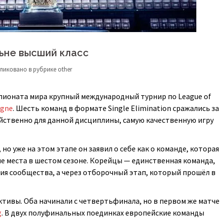
ьне высший класс
ликовано в рубрике
other
пионата мира крупный международный турнир по League of
ogne
. Шесть команд в формате Single Elimination сражались за
войственно для данной дисциплины, самую качественную игру
но уже на этом этапе он заявил о себе как о команде, которая
е места в шестом сезоне. Корейцы — единственная команда,
ния сообщества, а через отборочный этап, который прошёл в
ктивы. Оба начинали с четвертьфинала, но в первом же матче
g
. В двух полуфинальных поединках европейские команды