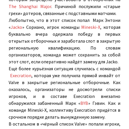
The Shanghai Major
. Причиной послужили «старые
грехи» дотеров, связанные с подставными матчами.
Любопытно, что в этот список попал
Марк Энтони
«
Jacko
» Сориано, игрок команды
Mineski-X
, которая
буквально вчера одержала победу в первых
открытых отборочных и заработала слот в закрытую
региональную квалификацию. По словам
организаторов, команда может сохранить за собой
этот слот, если оперативно найдёт замену для Jacko.
Ещё более курьёзная ситуация случилась с командой
Execration
, которая уже получила прямой инвайт от
Valve в закрытые региональные отборочные. Как
оказалось, организаторы не досмотрели списки
игроков, и в составе Execration внезапно
обнаружился забаненный
Марк «
BYB
» Гэвин. Как и
команде Mineski-X, коллективу Execration придётся в
срочном порядке делать вынужденную замену.
В остальном в «чёрный список Valve» попали игроки,