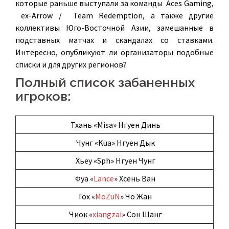
которые раньше выступали за команды
Aces Gaming
,
ex-Arrow
/
Team Redemption
, а также другие
коллективы Юго-Восточной Азии, замешанные в
подставных матчах и скандалах со ставками.
Интересно, опубликуют ли организаторы подобные
списки и для других регионов?
Полный список забаненных
игроков:
Тхань «
Misa
» Нгуен Динь
Чунг «
Kua
» Нгуен Дык
Хьеу «
Sph
» Нгуен Чунг
Фуа «
Lance
» Хсень Ван
Гох «
MoZuN
» Чо Жан
Чиок «
xiangzai
» Сон Шанг