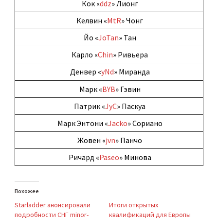
Кок «
ddz
» Лионг
Келвин «
MtR
» Чонг
Йо «
JoTan
» Тан
Карло «
Chin
» Ривьера
Денвер «
yNd
» Миранда
Марк «
BYB
» Гэвин
Патрик «
JyC
» Паскуа
Марк Энтони «
Jacko
» Сориано
Жовен «
jvn
» Панчо
Ричард «
Paseo
» Минова
Похожее
Starladder анонсировали
Итоги открытых
подробности СНГ minor-
квалификаций для Европы