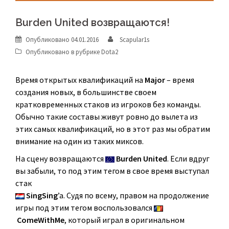
Burden United возвращаются!
Опубликовано
04.01.2016
Scapular1s
Опубликовано в рубрике
Dota2
Время открытых квалификаций на
Major
– время
создания новых, в большинстве своем
кратковременных стаков из игроков без команды.
Обычно такие составы живут ровно до вылета из
этих самых квалификаций, но в этот раз мы обратим
внимание на один из таких миксов.
На сцену возвращаются
Burden United
. Если вдруг
вы забыли, то под этим тегом в свое время выступал
стак
SingSing
’a. Судя по всему, правом на продолжение
игры под этим тегом воспользовался
ComeWithMe
, который играл в оригинальном