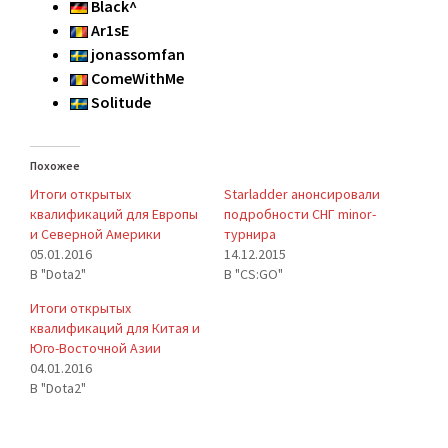
Black^
Ar1sE
jonassomfan
ComeWithMe
Solitude
Похожее
Итоги открытых
Starladder анонсировали
квалификаций для Европы
подробности СНГ minor-
и Северной Америки
турнира
05.01.2016
14.12.2015
В "Dota2"
В "CS:GO"
Итоги открытых
квалификаций для Китая и
Юго-Восточной Азии
04.01.2016
В "Dota2"