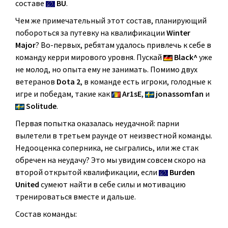
составе
BU
.
Чем же примечательный этот состав, планирующий
побороться за путевку на квалификации
Winter
Major
? Во-первых, ребятам удалось привлечь к себе в
команду керри мирового уровня. Пускай
Black^
уже
не молод, но опыта ему не занимать. Помимо двух
ветеранов
Dota 2
, в команде есть игроки, голодные к
игре и победам, такие как
Ar1sE
,
jonassomfan
и
Solitude
.
Первая попытка оказалась неудачной: парни
вылетели в третьем раунде от неизвестной команды.
Недооценка соперника, не сыгрались, или же стак
обречен на неудачу? Это мы увидим совсем скоро на
второй открытой квалификации, если
Burden
United
сумеют найти в себе силы и мотивацию
тренироваться вместе и дальше.
Состав команды: