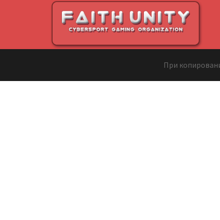
Перейти
к
содержимому
При копировани